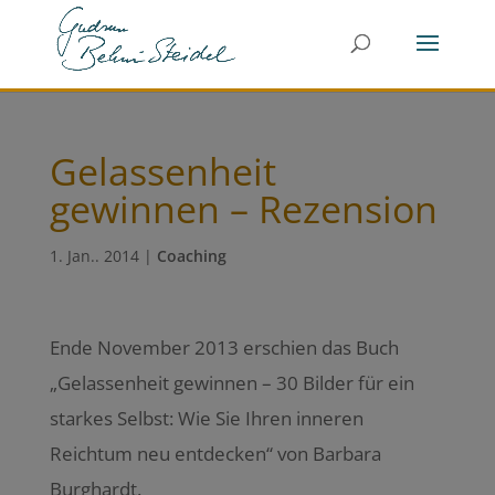
Gelassenheit
gewinnen – Rezension
1. Jan.. 2014
|
Coaching
Ende November 2013 erschien das Buch
„Gelassenheit gewinnen – 30 Bilder für ein
starkes Selbst: Wie Sie Ihren inneren
Reichtum neu entdecken“ von Barbara
Burghardt.