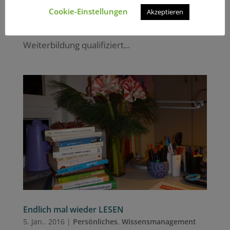
Lernen weiterzuentwickeln und für den
Cookie-Einstellungen
Akzeptieren
permanenten Wandel gerüstet zu sein. Die
Weiterbildung qualifiziert...
Endlich mal wieder LESEN
5. Jan.. 2016
|
Persönliches
,
Wissensmanagement