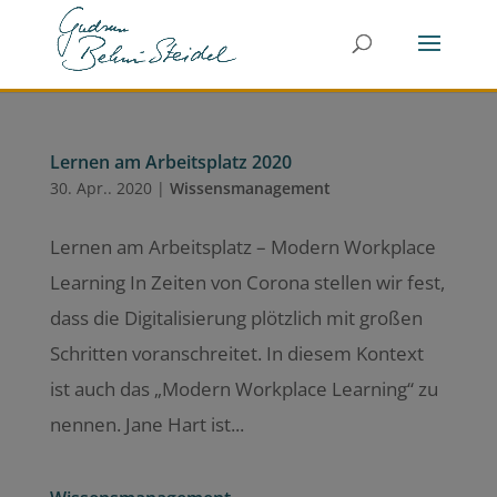
Lernen am Arbeitsplatz 2020
30. Apr.. 2020
|
Wissensmanagement
Lernen am Arbeitsplatz – Modern Workplace
Learning In Zeiten von Corona stellen wir fest,
dass die Digitalisierung plötzlich mit großen
Schritten voranschreitet. In diesem Kontext
ist auch das „Modern Workplace Learning“ zu
nennen. Jane Hart ist...