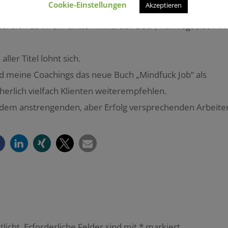
Cookie-Einstellungen
Akzeptieren
n Coaching-Akademie!
ension zu ihrem dritten Mindfuck-Buch, nun liegt also Nr.
ller Titel lohnt sich.
nd meine Coachings das neue Buch „Mindfuck Job“ als
herlich vielfach Klienten weiterempfehlen.
nd dem anstrengenden, aber Erfolg versprechenden Arbeite
licht.
Erforderliche Felder sind mit
*
markiert