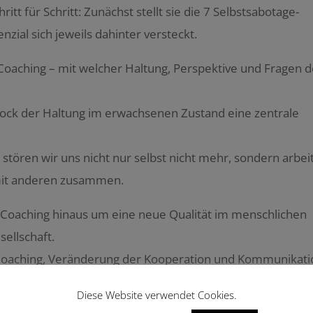
ritt für Schritt: Zunächst stellt sie die 7 Selbstsabotage-
nzial sich jeweils dahinter versteckt.
m Coaching – mit welcher Haltung, Perspektive und Fragen d
ock der Haltung im erwachsenen Zustand eine zentrale
 stören wir uns nicht nur selbst nicht mehr, sondern arbei
 mit anderen zusammen.
l-Coaching hinaus um eine neue Qualität im menschlichen
sellschaft.
-Coaching, Veränderung der Kooperation und Kommunikati
ty (statt Diversity) ist der Autorin bestens gelungen.
Diese Website verwendet Cookies.
ät von Dr. Petra Bock, die in den letzten Jahren ein Buch 