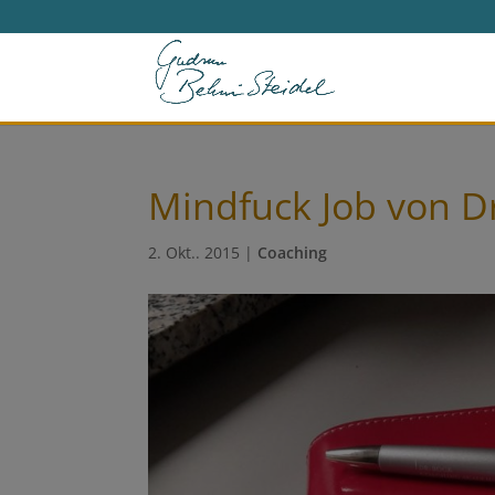
Mindfuck Job von Dr
2. Okt.. 2015
|
Coaching