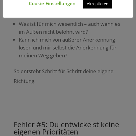
Cookie-Einstellungen
Akzeptieren
Frage dich:
Was ist für mich wesentlich – auch wenn es
im Außen nicht belohnt wird?
Kann ich mich von äußerer Anerkennung
lösen und mir selbst die Anerkennung für
meinen Weg geben?
So entsteht Schritt für Schritt deine eigene
Richtung.
Fehler #5: Du entwickelst keine
eigenen Prioritäten