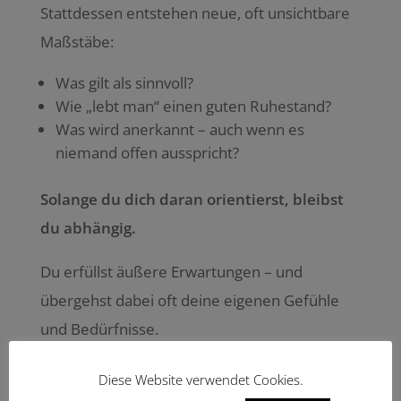
Stattdessen entstehen neue, oft unsichtbare
Maßstäbe:
Was gilt als sinnvoll?
Wie „lebt man“ einen guten Ruhestand?
Was wird anerkannt – auch wenn es
niemand offen ausspricht?
Solange du dich daran orientierst, bleibst
du abhängig.
Du erfüllst äußere Erwartungen – und
übergehst dabei oft deine eigenen Gefühle
und Bedürfnisse.
Genau das entfernt dich von deiner eigenen
Diese Website verwendet Cookies.
Intuition.