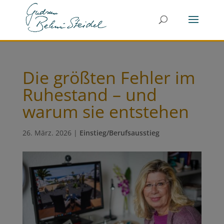
Die größten Fehler im
Ruhestand – und
warum sie entstehen
26. März. 2026
|
Einstieg/Berufsausstieg