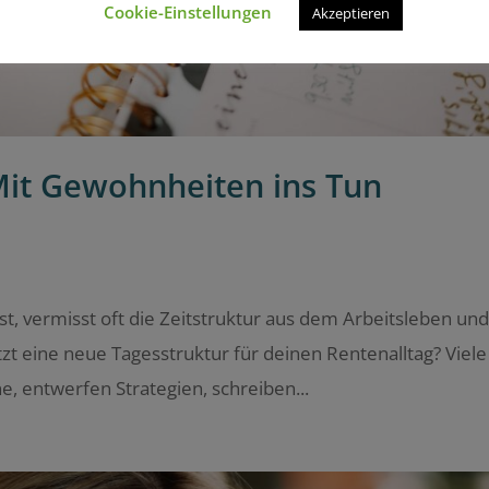
Cookie-Einstellungen
Akzeptieren
Mit Gewohnheiten ins Tun
, vermisst oft die Zeitstruktur aus dem Arbeitsleben un
etzt eine neue Tagesstruktur für deinen Rentenalltag? Viele
, entwerfen Strategien, schreiben...