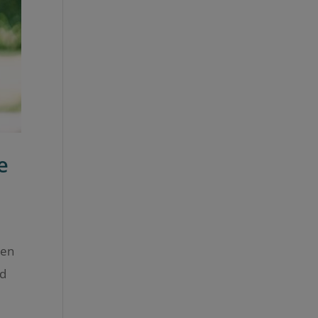
e
hen
nd