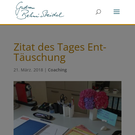
Zitat des Tages Ent-
Täuschung
21. März. 2018
|
Coaching